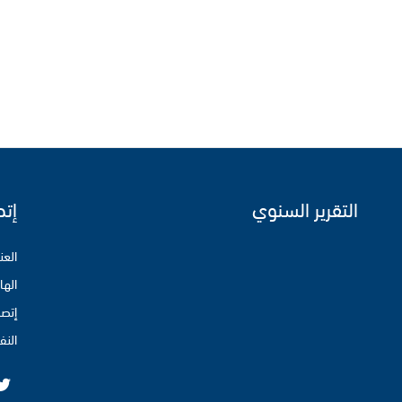
التقرير السنوي
إتص
العنوان : 16 نهج ال
الها
إتصل
النف