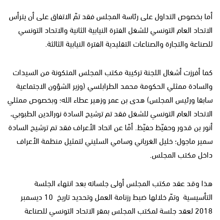
أما بخصوص التداول على رئاسة المجلس فقد تمّ الاتفاق على أن يترأس
الاتحاد العام التونسي للشغل الفترة النيابية الثانية والاتحاد التونسي
للصناعة والتجارة والصناعات التقليدية الفترة النيابية الثالثة.
كما أفرزت أشغال اللجنة تركيبة مكتب المجلس المتكونة من السيدات
والسادة ممثلي الحكومة محمد الطرابلسي (وزير الشؤون الاجتماعية
سابقا ورئيس المجلس) هدى بن عمر وزهير عطاء الله؛ وبخصوص ممثلي
الاتحاد العام التونسي للشغل فقد تم ترشيح السادة نور
الدين الطبوبي،
أنور بن قدور وحفيّظ حفيّظ. أمّا عن اتحاد الأعراف فقد تم ترشيح السادة
سمير ماجول؛ خليل الغرياني وسامي السليني لتمثيل منظمة الأعراف
داخل مكتب المجلس.
هذا وقد عقد مكتب المجلس أولى جلساته بعد انتهاء الجلسة
التأسيسية وتمّ خلالها ضبط رزنامة العمل وتحديد تاريخ 10 ديسمبر
2018 لعقد جلسة لمكتب المجلس بمقر الاتحاد التونسي للصناعة